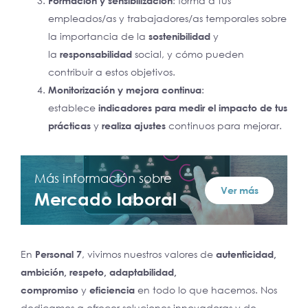
Formación y sensibilización
: forma a tus
empleados/as y trabajadores/as temporales sobre
la importancia de la
sostenibilidad
y
la
responsabilidad
social, y cómo pueden
contribuir a estos objetivos.
Monitorización y mejora continua
:
establece
indicadores para medir el impacto de tus
prácticas
y
realiza ajustes
continuos para mejorar.
Más información sobre
Ver más
Mercado laboral
En
Personal 7
, vivimos nuestros valores de
autenticidad,
ambición, respeto, adaptabilidad,
compromiso
y
eficiencia
en todo lo que hacemos. Nos
dedicamos a ofrecer soluciones innovadoras y de