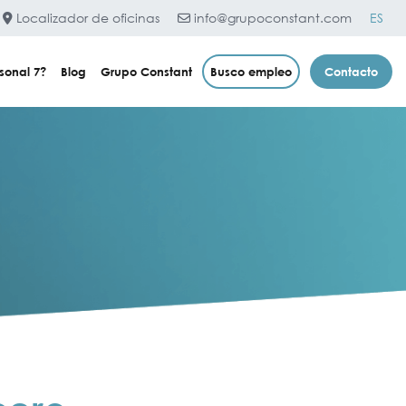
Localizador de oficinas
info@grupoconstant.com
ES
sonal 7?
Blog
Grupo Constant
Busco empleo
Contacto