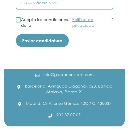
JPG — Máximo 5 MB
Acepto las condiciones
Política de
*
de la
privacidad
Enviar candidatura
info@grupoconstant.com
Barcelona: Avinguda Diagonal, 523, Edificio
Atalaya, Planta 21
Madrid: C/ Alfonso Gómez, 42C / C.P 28037
932 37 07 07