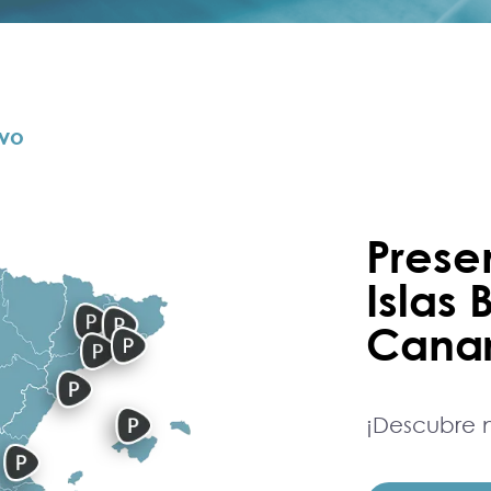
ivo
Prese
Islas 
Canar
¡Descubre n