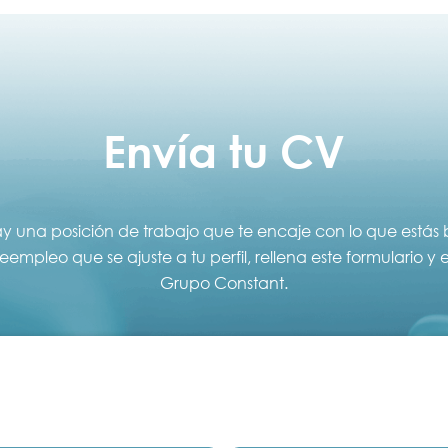
Envía tu CV
hay una posición de trabajo que te encaje con lo que está
mpleo que se ajuste a tu perfil, rellena este formulario y
Grupo Constant.