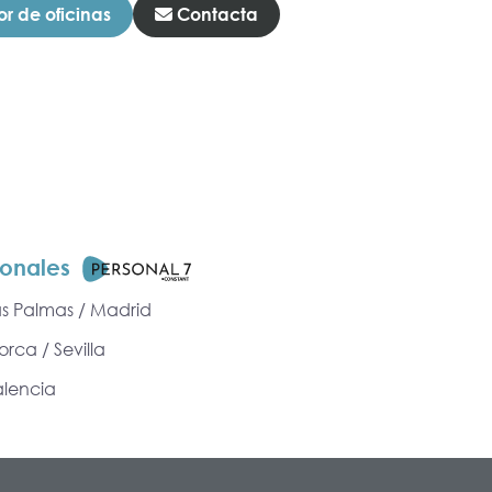
r de oficinas
Contacta
ionales
as Palmas / Madrid
rca / Sevilla
alencia