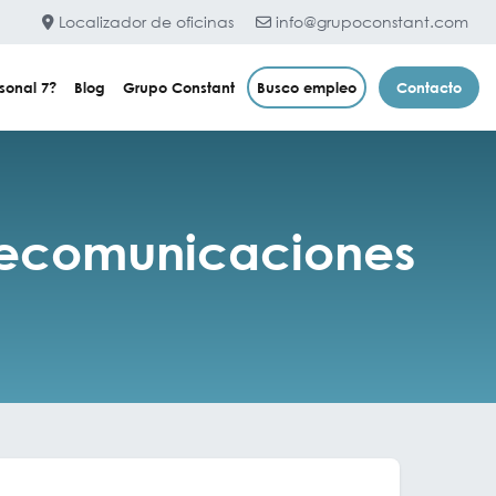
Localizador de oficinas
info@grupoconstant.com
sonal 7?
Blog
Grupo Constant
Busco empleo
Contacto
elecomunicaciones