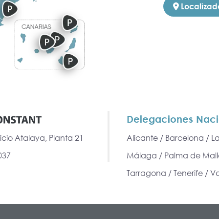
Localizado
Delegaciones Nac
cio Atalaya, Planta 21
Alicante / Barcelona / L
037
Málaga / Palma de Mallo
Tarragona / Tenerife / V