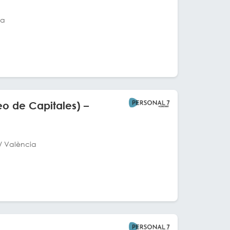
ia
o de Capitales) –
/ València