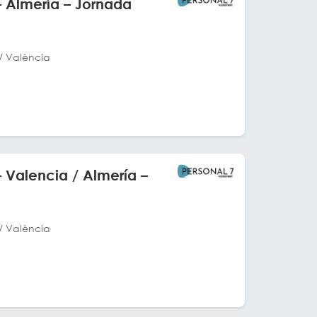
– Almería – Jornada
/ València
 Valencia / Almería –
/ València