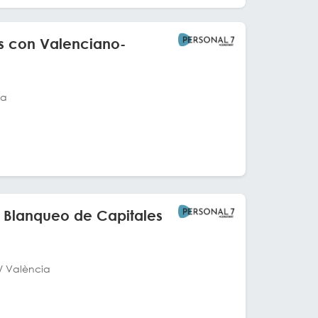
s con Valenciano-
ia
 Blanqueo de Capitales
/ València