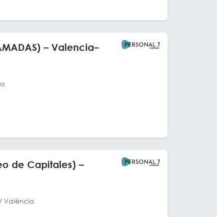
AMADAS) – Valencia–
ia
o de Capitales) –
/ València