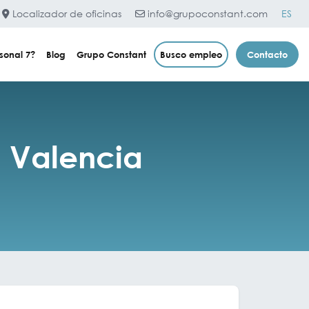
Localizador de oficinas
info@grupoconstant.com
ES
sonal 7?
Blog
Grupo Constant
Busco empleo
Contacto
n Valencia