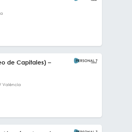
ia
o de Capitales) –
/ València