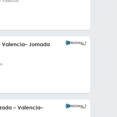
/ València
– Valencia– Jornada
ia
uzada – Valencia–