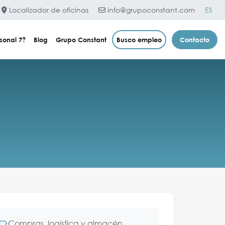
Localizador de oficinas
info@grupoconstant.com
ES
sonal 7?
Blog
Grupo Constant
Busco empleo
Contacto
Compras, logística y almacén