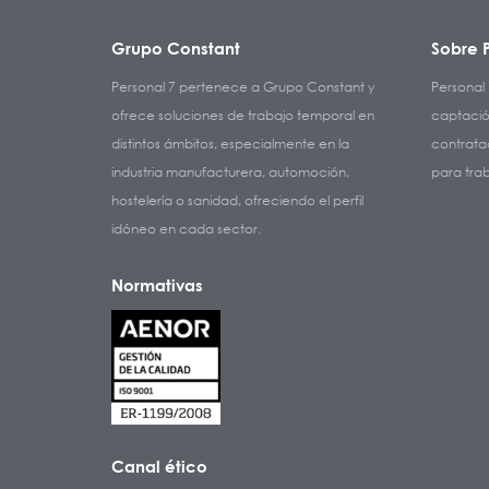
Grupo Constant
Sobre P
Personal 7 pertenece a Grupo Constant y
Personal 
ofrece soluciones de trabajo temporal en
captació
distintos ámbitos, especialmente en la
contratac
industria manufacturera, automoción,
para tra
hostelería o sanidad, ofreciendo el perfil
idóneo en cada sector.
Normativas
Canal ético