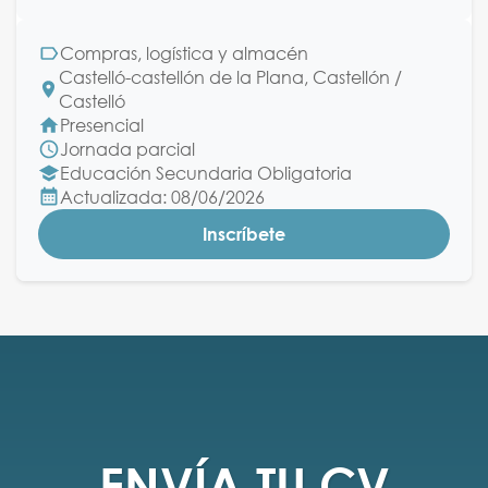
Compras, logística y almacén
Castelló-castellón de la Plana, Castellón /
Castelló
Presencial
Jornada parcial
Educación Secundaria Obligatoria
Actualizada: 08/06/2026
Inscríbete
ENVÍA TU CV